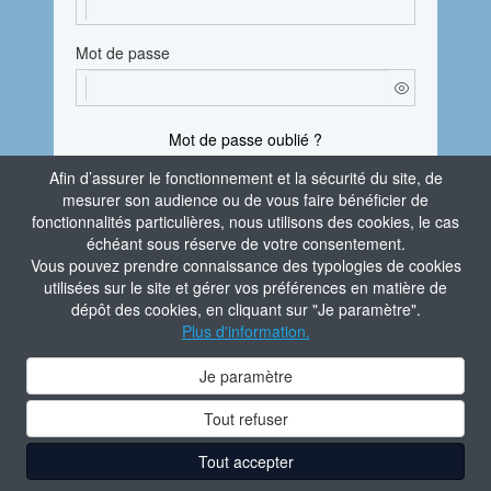
Mot de passe
Mot de passe oublié ?
Afin d’assurer le fonctionnement et la sécurité du site, de
En vous connectant, vous attestez avoir pris
mesurer son audience ou de vous faire bénéficier de
connaissance de la
Politique de confidentialité
fonctionnalités particulières, nous utilisons des cookies, le cas
du site.
échéant sous réserve de votre consentement.
Vous pouvez prendre connaissance des typologies de cookies
Je m'identifie
utilisées sur le site et gérer vos préférences en matière de
dépôt des cookies, en cliquant sur "Je paramètre".
Aide à la connexion
Plus d'information.
Contacter l'administrateur du site
Je paramètre
Tout refuser
Tout accepter