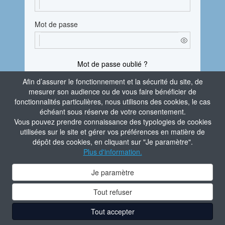
Mot de passe
Mot de passe oublié ?
Afin d’assurer le fonctionnement et la sécurité du site, de
En vous connectant, vous attestez avoir pris
mesurer son audience ou de vous faire bénéficier de
connaissance de la
Politique de confidentialité
fonctionnalités particulières, nous utilisons des cookies, le cas
du site.
échéant sous réserve de votre consentement.
Vous pouvez prendre connaissance des typologies de cookies
Je m'identifie
utilisées sur le site et gérer vos préférences en matière de
dépôt des cookies, en cliquant sur "Je paramètre".
Aide à la connexion
Plus d'information.
Contacter l'administrateur du site
Je paramètre
Tout refuser
Tout accepter