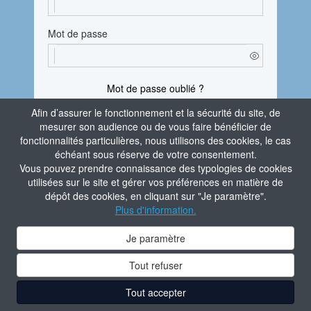
Mot de passe
Mot de passe oublié ?
Afin d’assurer le fonctionnement et la sécurité du site, de
En vous connectant, vous attestez avoir pris
mesurer son audience ou de vous faire bénéficier de
connaissance de la
Politique de confidentialité
fonctionnalités particulières, nous utilisons des cookies, le cas
du site.
échéant sous réserve de votre consentement.
Vous pouvez prendre connaissance des typologies de cookies
Je m'identifie
utilisées sur le site et gérer vos préférences en matière de
dépôt des cookies, en cliquant sur "Je paramètre".
Aide à la connexion
Plus d'information.
Contacter l'administrateur du site
Je paramètre
Tout refuser
Tout accepter