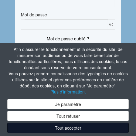
Mot de passe
Mot de passe oublié ?
Afin d’assurer le fonctionnement et la sécurité du site, de
En vous connectant, vous attestez avoir pris
mesurer son audience ou de vous faire bénéficier de
connaissance de la
Politique de confidentialité
fonctionnalités particulières, nous utilisons des cookies, le cas
du site.
échéant sous réserve de votre consentement.
Vous pouvez prendre connaissance des typologies de cookies
Je m'identifie
utilisées sur le site et gérer vos préférences en matière de
dépôt des cookies, en cliquant sur "Je paramètre".
Aide à la connexion
Plus d'information.
Contacter l'administrateur du site
Je paramètre
Tout refuser
Tout accepter