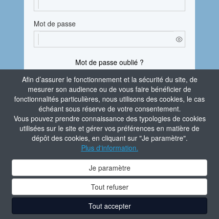
Mot de passe
Mot de passe oublié ?
Afin d’assurer le fonctionnement et la sécurité du site, de
En vous connectant, vous attestez avoir pris
mesurer son audience ou de vous faire bénéficier de
connaissance de la
Politique de confidentialité
fonctionnalités particulières, nous utilisons des cookies, le cas
du site.
échéant sous réserve de votre consentement.
Vous pouvez prendre connaissance des typologies de cookies
Je m'identifie
utilisées sur le site et gérer vos préférences en matière de
dépôt des cookies, en cliquant sur "Je paramètre".
Aide à la connexion
Plus d'information.
Contacter l'administrateur du site
Je paramètre
Tout refuser
Tout accepter