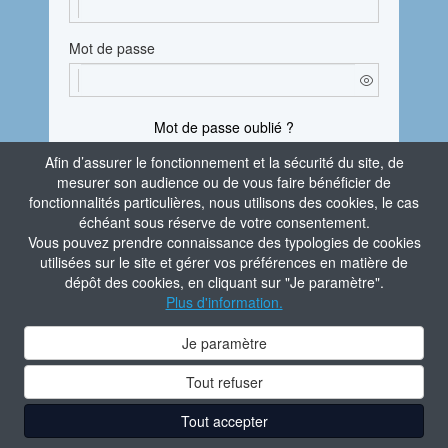
Mot de passe
Mot de passe oublié ?
Afin d’assurer le fonctionnement et la sécurité du site, de
En vous connectant, vous attestez avoir pris
mesurer son audience ou de vous faire bénéficier de
connaissance de la
Politique de confidentialité
fonctionnalités particulières, nous utilisons des cookies, le cas
du site.
échéant sous réserve de votre consentement.
Vous pouvez prendre connaissance des typologies de cookies
Je m'identifie
utilisées sur le site et gérer vos préférences en matière de
dépôt des cookies, en cliquant sur "Je paramètre".
Aide à la connexion
Plus d'information.
Contacter l'administrateur du site
Je paramètre
Tout refuser
Tout accepter